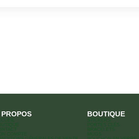
 PROPOS
BOUTIQUE
CCUEIL
STICKERS
OUTIQUE
PORTES CLÉS
ONTACT
BRACELETS
ON COMPTE
MUGS
ONDITIONS GÉNÉRALES DE VENTE
BOUCHON EN VERRE