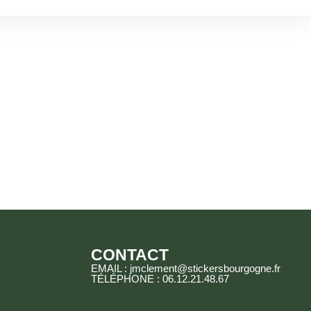
CONTACT
EMAIL : jmclement@stickersbourgogne.fr
TÉLÉPHONE : 06.12.21.48.67